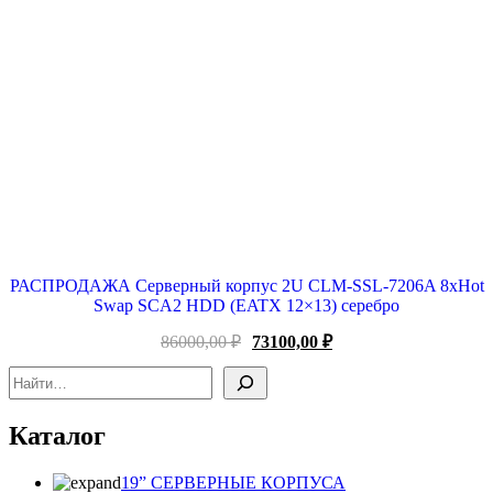
РАСПРОДАЖА Серверный корпус 2U CLM-SSL-7206A 8xHot
Swap SCA2 HDD (EATX 12×13) серебро
Первоначальная
Текущая
86000,00
₽
73100,00
₽
цена
цена:
Поиск
составляла
73100,00 ₽.
86000,00 ₽.
Каталог
19” СЕРВЕРНЫЕ КОРПУСА