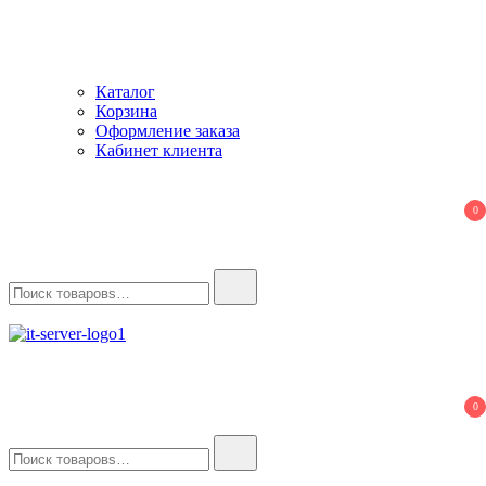
Каталог
Корзина
Оформление заказа
Кабинет клиента
0
Найти:
IT-Server
Серверное оборудование
0
Найти: