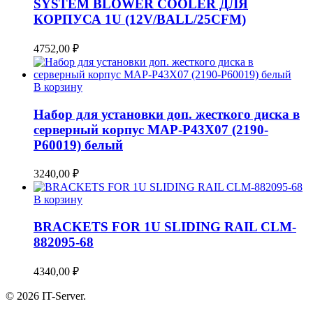
SYSTEM BLOWER COOLER ДЛЯ
КОРПУСА 1U (12V/BALL/25CFM)
4752,00
₽
В корзину
Набор для установки доп. жесткого диска в
серверный корпус MAP-P43X07 (2190-
P60019) белый
3240,00
₽
В корзину
BRACKETS FOR 1U SLIDING RAIL CLM-
882095-68
4340,00
₽
© 2026 IT-Server.