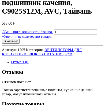
подшипник качения,
C9025S12M, AVC, Тайвань
588,00
₽
Количество
-
Уменьшить количество товара.
товара
+
Увеличить количество товара.
Вентилятор
В корзину
для
корпуса
Артикул:
1705
Категория:
ВЕНТИЛЯТОРЫ ДЛЯ
92х92х25мм,
КОРПУСОВ И БЛОКОВ ПИТАНИЯ (3 pin)
3пин,
0.3A,
Отзывы (0)
подшипник
качения,
Отзывы
C9025S12M,
AVC,
Отзывов пока нет.
Тайвань
Только зарегистрированные клиенты, купившие данный
товар, могут публиковать отзывы.
Похожие товары