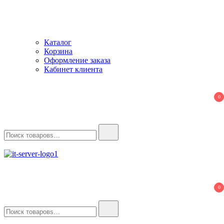
Каталог
Корзина
Оформление заказа
Кабинет клиента
0
Найти:
IT-Server
Серверное оборудование
0
Найти: