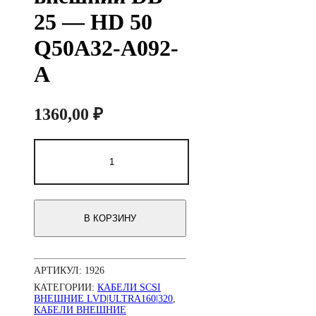
25 — HD 50
Q50A32-A092-
A
1360,00
₽
Количество
товара
Кабель
SCSI
внешний
DB
В КОРЗИНУ
25
-
-
-
АРТИКУЛ:
1926
HD
50
КАТЕГОРИИ:
КАБЕЛИ SCSI
Q50A32-
ВНЕШНИЕ LVD|ULTRA160|320
,
КАБЕЛИ ВНЕШНИЕ
A092-