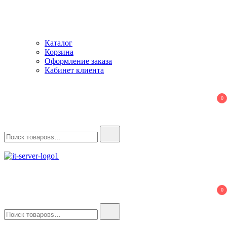
Каталог
Корзина
Оформление заказа
Кабинет клиента
0
Найти:
IT-Server
Серверное оборудование
0
Найти: