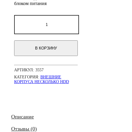
блоком питания
Количество
товара
Внешний
корпус
3.5"
(FIREWIRE
В КОРЗИНУ
800)
на
2
диска
АРТИКУЛ:
3557
MAP-
302FL-
КАТЕГОРИЯ:
ВНЕШНИЕ
02M
КОРПУСА НЕСКОЛЬКО HDD
(для
IDE
HDD)
Описание
Отзывы (0)