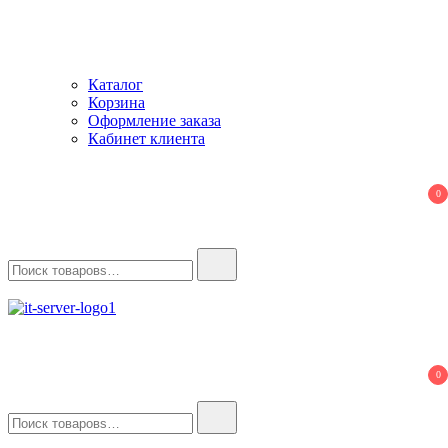
Каталог
Корзина
Оформление заказа
Кабинет клиента
0
Найти:
IT-Server
Серверное оборудование
0
Найти: