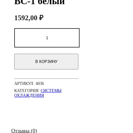
BC-1 белый
1592,00
₽
Количество
товара
Модуль
охлаждения
в
5.25"
В КОРЗИНУ
из
2
вентиляторов
(регулировка
АРТИКУЛ:
4036
направления
обдува)
КАТЕГОРИЯ:
СИСТЕМЫ
GreenPower
ОХЛАЖДЕНИЯ
BC-
1
белый
Отзывы (0)