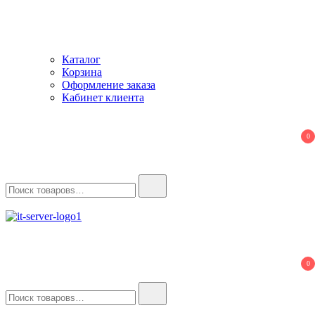
Каталог
Корзина
Оформление заказа
Кабинет клиента
0
Найти:
IT-Server
Серверное оборудование
0
Найти: