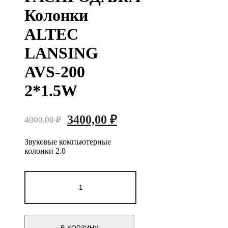
Колонки
ALTEC
LANSING
AVS-200
2*1.5W
Первоначальная
Текущая
3400,00
₽
4000,00
₽
цена
цена:
Звуковые компьютерные
составляла
3400,00 ₽.
колонки 2.0
4000,00 ₽.
Количество
товара
РАСПРОДАЖА
Колонки
ALTEC
LANSING