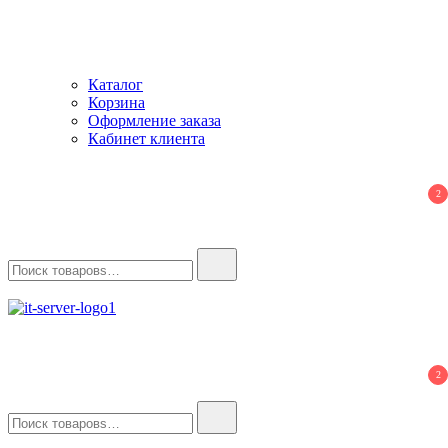
Каталог
Корзина
Оформление заказа
Кабинет клиента
2
Найти:
IT-Server
Серверное оборудование
2
Найти: