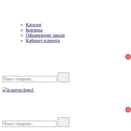
Каталог
Корзина
Оформление заказа
Кабинет клиента
0
Найти:
IT-Server
Серверное оборудование
0
Найти: