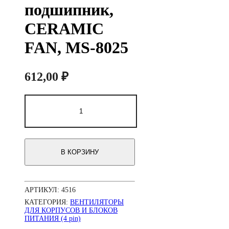
подшипник,
CERAMIC
FAN, MS-8025
612,00
₽
Количество
товара
Вентилятор
для
корпуса
80х80х25мм,
В КОРЗИНУ
4пин
Molex,
2000RPM,
керамический
АРТИКУЛ:
4516
подшипник,
CERAMIC
КАТЕГОРИЯ:
ВЕНТИЛЯТОРЫ
FAN,
ДЛЯ КОРПУСОВ И БЛОКОВ
ПИТАНИЯ (4 pin)
MS-
8025