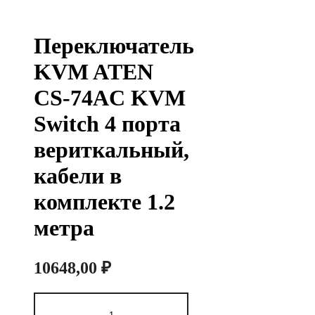
Переключатель
KVM ATEN
CS-74AC KVM
Switch 4 порта
вериткальный,
кабели в
комплекте 1.2
метра
10648,00
₽
Количество
товара