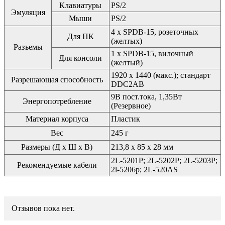
Клавиатуры
PS/2
Эмуляция
Мыши
PS/2
4 x SPDB-15, розеточных
Для ПК
(желтых)
Разъемы
1 x SPDB-15, вилочный
Для консоли
(желтый)
1920 x 1440 (макс.); стандарт
Разрешающая способность
DDC2AB
9В пост.тока, 1,35Вт
Энергопотребление
(Резервное)
Материал корпуса
Пластик
Вес
245 г
Размеры (Д x Ш x В)
213,8 x 85 x 28 мм
2L-5201P; 2L-5202P; 2L-5203P;
Рекомендуемые кабели
2l-5206p; 2L-520AS
Отзывов пока нет.