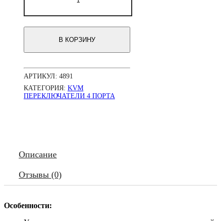
Переключатель
KVM
ATEN
CS-
В КОРЗИНУ
74AC
KVM
Switch
4
АРТИКУЛ:
4891
порта
вериткальный,
КАТЕГОРИЯ:
KVM
кабели
ПЕРЕКЛЮЧАТЕЛИ 4 ПОРТА
в
комплекте
1.2
метра
Описание
Отзывы (0)
Особенности: