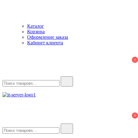
Каталог
Корзина
Оформление заказа
Кабинет клиента
0
Найти:
IT-Server
Серверное оборудование
0
Найти: