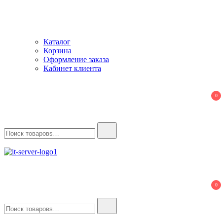
Каталог
Корзина
Оформление заказа
Кабинет клиента
0
Найти:
IT-Server
Серверное оборудование
0
Найти: