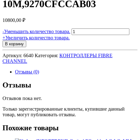
10M,9270CFCCAB03
10800,00
₽
Количество
-
Уменьшить количество товара.
товара
+
Увеличить количество товара.
Кабель
В корзину
INFORTREND
Optical
Артикул:
6640
Категория:
КОНТРОЛЛЕРЫ FIBRE
FC
CHANNEL
cable,
LC-
Отзывы (0)
LC,
MM-
Отзывы
62.5/125,
Duplex,
Отзывов пока нет.
LSZH,
O.D.=1.8mmx2,
Только зарегистрированные клиенты, купившие данный
10M,9270CFCCAB03
товар, могут публиковать отзывы.
Похожие товары