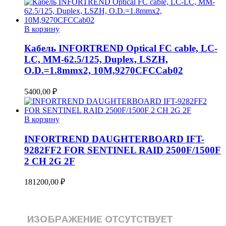
В корзину
Кабель INFORTREND Optical FC cable, LC-
LC, MM-62.5/125, Duplex, LSZH,
O.D.=1.8mmx2, 10M,9270CFCCab02
5400,00
₽
В корзину
INFORTREND DAUGHTERBOARD IFT-
9282FF2 FOR SENTINEL RAID 2500F/1500F
2 CH 2G 2F
181200,00
₽