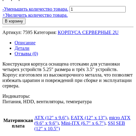
Количество
-
Уменьшить количество товара.
товара
+
Увеличить количество товара.
Серверный
В корзину
корпус
2U
Артикул:
7595
Категория:
КОРПУСА СЕРВЕРНЫЕ 2U
GHI-
221
Описание
(EATX
Детали
12x13,
Отзывы (0)
4x5.25ext,
1x3.5ext,
Конструкция корпуса оснащена отсеками для установки
2x3.5int,
четырех устройств 5.25″ размера и трёх 3.5″ устройств.
650mm)
Корпус изготовлен из высокопрочного металла, что позволяет
черный
избежать царапин и повреждений при сборке и эксплуатации
AKIWA
сервера.
Индикаторы:
Питания, HDD, вентиляторы, температура
ATX (12″ x 9.6″)
,
EATX (12″ x 13″)
,
micro ATX
Материнская
(9.6″ x 9.6″)
,
Mini-ITX (6.7″ x 6.7″)
,
SSI SEB
плата
(12″ x 10.5″)