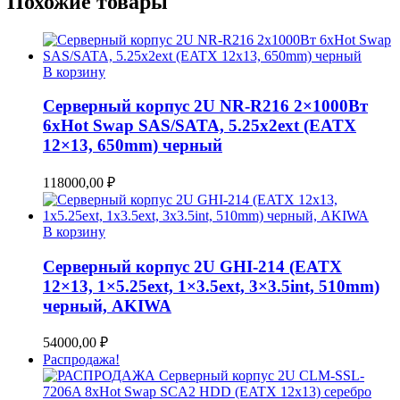
Похожие товары
В корзину
Серверный корпус 2U NR-R216 2×1000Вт
6xHot Swap SAS/SATA, 5.25x2ext (EATX
12×13, 650mm) черный
118000,00
₽
В корзину
Серверный корпус 2U GHI-214 (EATX
12×13, 1×5.25ext, 1×3.5ext, 3×3.5int, 510mm)
черный, AKIWA
54000,00
₽
Распродажа!