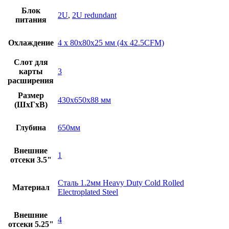
Блок
2U
,
2U redundant
питания
Охлаждение
4 x 80x80x25 мм (4x 42.5CFM)
Слот для
карты
3
расширения
Размер
430x650x88 мм
(ШxГxВ)
Глубина
650мм
Внешние
1
отсеки 3.5"
Сталь 1.2мм Heavy Duty Cold Rolled
Материал
Electroplated Steel
Внешние
4
отсеки 5.25"