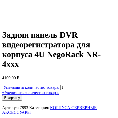
Задняя панель DVR
видеорегистратора для
корпуса 4U NegoRack NR-
4xxx
4100,00
₽
Количество
-
Уменьшить количество товара.
товара
+
Увеличить количество товара.
Задняя
В корзину
панель
DVR
Артикул:
7893
Категория:
КОРПУСА СЕРВЕРНЫЕ
видеорегистратора
АКСЕССУАРЫ
для