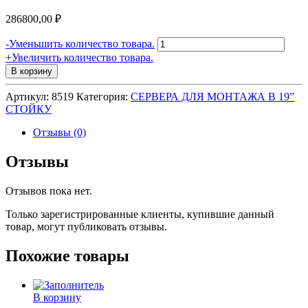
286800,00
₽
Количество
-
Уменьшить количество товара.
товара
+
Увеличить количество товара.
Сервер
В корзину
1U
для
Артикул:
8519
Категория:
СЕРВЕРА ДЛЯ МОНТАЖА В 19”
монтажа
СТОЙКУ
в
стойку
Отзывы (0)
19"
GIGABYTE
Отзывы
XEON
2x3GHz/2GB/4*500Gb
Отзывов пока нет.
Raid
0,1/Dual
Только зарегистрированные клиенты, купившие данный
Lan/CD
товар, могут публиковать отзывы.
Похожие товары
В корзину