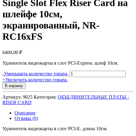
Single Slot Flex Riser Card на
шлейфе 10см,
экранированный, NR-
RC16xFS
6400,00
₽
Удлинитель видеокарты в слот PCI-Express. шлеф 10см.
Количество
-
Уменьшить количество товара.
товара
+
Увеличить количество товара.
Ризер
В корзину
1U
PCI-
Артикул:
9025
Категория:
ОБЪЕДИНИТЕЛЬНЫЕ ПЛАТЫ -
express
RISER CARD
x16
Single
Описание
Slot
Отзывы (0)
Flex
Riser
Удлинитель видеокарты в слот PCI-E. длина 10см.
Card