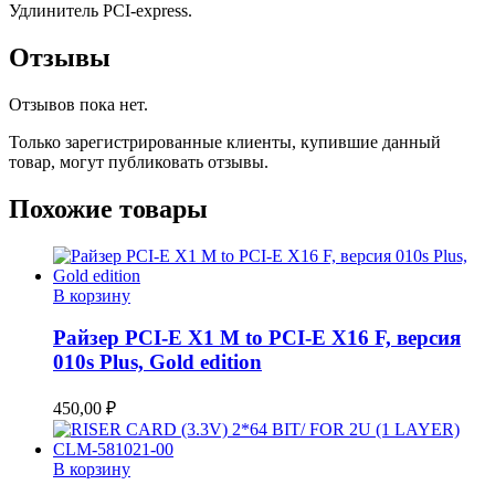
на
Удлинитель PCI-express.
шлейфе
10см,
Отзывы
экранированный,
NR-
Отзывов пока нет.
RC16xFS
Только зарегистрированные клиенты, купившие данный
товар, могут публиковать отзывы.
Похожие товары
В корзину
Райзер PCI-E X1 M to PCI-E X16 F, версия
010s Plus, Gold edition
450,00
₽
В корзину