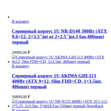
В корзину
Серверный корпус 1U NR-D140 300Вт (ATX
9.6×12, 2×3.5″int or 2×2.5″int,3 fan,400mm)
черный
20000,00
₽
В корзину
Серверный корпус 1U AKIWA GHI-113
400Вт (ATX 9×12, Slim FDD+CD, 1×3.5int,
406mm) черный
56800,00
₽
В корзину