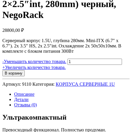
2×2.5″int, 280mm) черный,
NegoRack
28800,00
₽
Серверный корпус 1.5U
, глубина 280мм. Mini-ITX (6.7″ x
6.7″). 2x 3.5″ HS, 2x 2.5″int.
Охлаждение 2x 50x50x10мм.
В
комплекте с блоком питания
300Вт
Количество
-
Уменьшить количество товара.
товара
+
Увеличить количество товара.
Серверный
В корзину
корпус
1.5U
Артикул:
9110
Категория:
КОРПУСА СЕРВЕРНЫЕ 1U
NR-
R152
Описание
300Вт
Детали
(MiniITX,
Отзывы (0)
2x3.5"hotswap
SATA,
Ультракомпактный
2x2.5"int,
280mm)
Превосходный функционал. Полностью продуман.
черный,