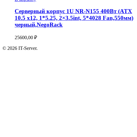
Серверный корпус 1U NR-N155 400Вт (ATX
10.5 x12, 1*5.25, 2×3.5int, 5*4028 Fan,550мм)
черный,NegoRack
25600,00
₽
© 2026 IT-Server.