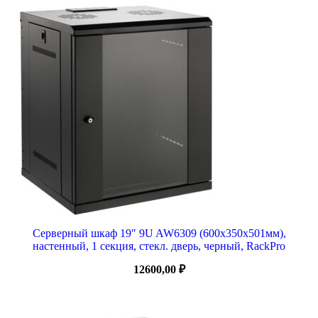
Серверный шкаф 19″ 9U AW6309 (600x350x501мм),
настенный, 1 секция, стекл. дверь, черный, RackPro
12600,00
₽