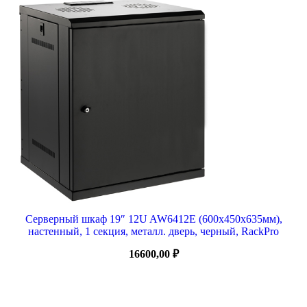
Серверный шкаф 19″ 12U AW6412E (600x450x635мм),
настенный, 1 секция, металл. дверь, черный, RackPro
16600,00
₽