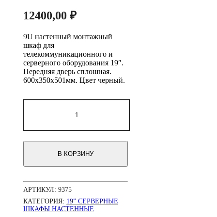
12400,00
₽
9U настенный монтажный
шкаф для
телекоммуникационного и
серверного оборудования 19″.
Передняя дверь сплошная.
600х350х501мм. Цвет черный.
Количество
товара
Серверный
шкаф
19"
9U
В КОРЗИНУ
AW6309E
(600x350x501мм),
настенный,
1
АРТИКУЛ:
9375
секция,
металл.
КАТЕГОРИЯ:
19” СЕРВЕРНЫЕ
дверь,
ШКАФЫ НАСТЕННЫЕ