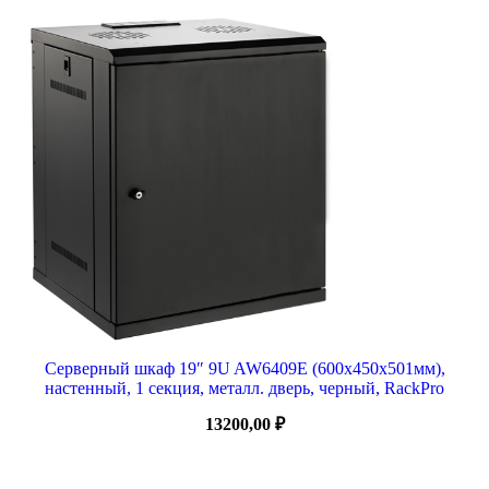
Серверный шкаф 19″ 9U AW6409E (600x450x501мм),
настенный, 1 секция, металл. дверь, черный, RackPro
13200,00
₽