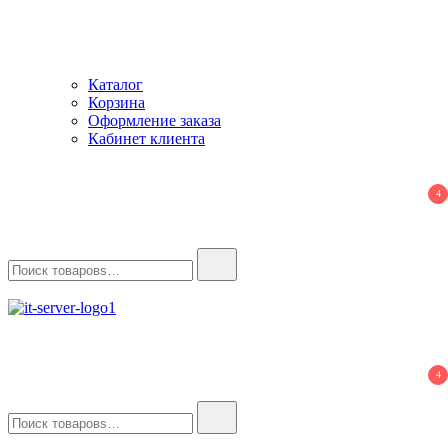
Каталог
Корзина
Оформление заказа
Кабинет клиента
4
Найти:
IT-Server
Серверное оборудование
4
Найти: