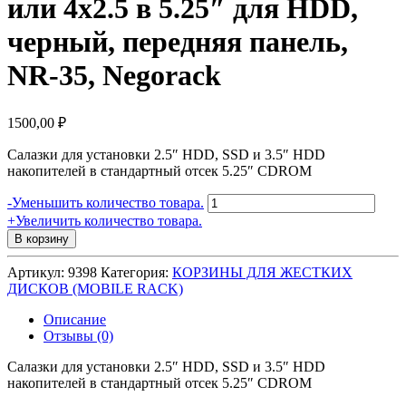
или 4х2.5 в 5.25″ для HDD,
черный, передняя панель,
NR-35, Negorack
1500,00
₽
Салазки для установки 2.5″ HDD, SSD и 3.5″ HDD
накопителей в стандартный отсек 5.25″ CDROM
Количество
-
Уменьшить количество товара.
товара
+
Увеличить количество товара.
Переходник
В корзину
(салазки)
1х3.5"
Артикул:
9398
Категория:
КОРЗИНЫ ДЛЯ ЖЕСТКИХ
или
ДИСКОВ (MOBILE RACK)
4х2.5
в
Описание
5.25"
Отзывы (0)
для
HDD,
Салазки для установки 2.5″ HDD, SSD и 3.5″ HDD
черный,
накопителей в стандартный отсек 5.25″ CDROM
передняя