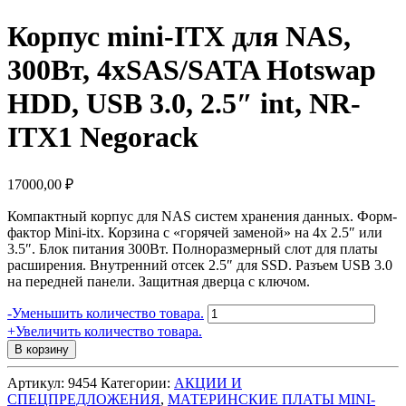
Корпус mini-ITX для NAS,
300Вт, 4xSAS/SATA Hotswap
HDD, USB 3.0, 2.5″ int, NR-
ITX1 Negorack
17000,00
₽
Компактный корпус для NAS систем хранения данных. Ф
орм-
фактор Mini-itx.
Корзина с «горячей заменой» на 4х 2.5″ или
3.5″. Блок питания 300Вт. Полноразмерный слот для платы
расширения. Внутренний отсек 2.5″ для SSD. Разъем USB 3.0
на передней панели. Защитная дверца с ключом.
Количество
-
Уменьшить количество товара.
товара
+
Увеличить количество товара.
Корпус
В корзину
mini-
ITX
Артикул:
9454
Категории:
АКЦИИ И
для
СПЕЦПРЕДЛОЖЕНИЯ
,
МАТЕРИНСКИЕ ПЛАТЫ MINI-