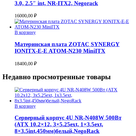
3.0, 2.5″ int, NR-ITX2, Negorack
16000,00
₽
В корзину
Материнская плата ZOTAC SYNERGY
IONITX-E-E ATOM-N230 MiniITX
18400,00
₽
Недавно просмотренные товары
В корзину
Серверный корпус 4U NR-N408W 500Вт
(ATX 10.2×12, 3×5.25ext, 1×3.5ext,
8×3.5int,450мм)белый,NegoRack