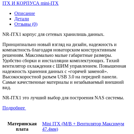
NAS,
ITX И КОРПУСА mini-ITX
300Вт,
4xSAS/SATA
Описание
Hotswap
Детали
HDD,
Отзывы (0)
USB
3.0,
NR-ITX1 корпус для сетевых хранилишь данных.
2.5"
int,
Принципиально новый взгляд на дизайн, надежность и
NR-
компактность благодаря новаторским конструктивным
ITX1
решениям. Максимально малые габаритные размеры.
Negorack
Удобство сборки и инсталляции комплектующих. Тихий
вентилятор охлаждения с ШИМ управлением. Повышенная
надежность хранения данных с «горячей заменой».
Высокоскоростной разъем USB 3.0 на передней панели.
Самые качественные материалы и незабываемый внешний
вид.
NR-ITX1 это лучший выбор для построения NAS системы.
Подробнее
Материнская
Mini ITX (M/B + Вентилятор Максимум
плата
47.4мм)