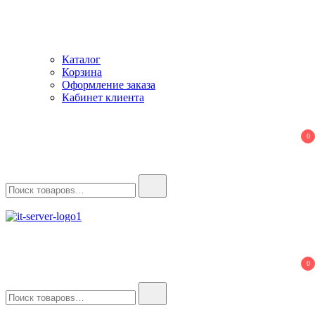
Каталог
Корзина
Оформление заказа
Кабинет клиента
0
Найти:
IT-Server
Серверное оборудование
0
Найти: