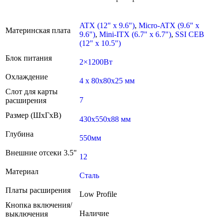
ATX (12" x 9.6")
,
Micro-ATX (9.6" x
Материнская плата
9.6")
,
Mini-ITX (6.7" x 6.7")
,
SSI CEB
(12" x 10.5")
Блок питания
2×1200Вт
Охлаждение
4 x 80x80x25 мм
Слот для карты
7
расширения
Размер (ШxГxВ)
430x550x88 мм
Глубина
550мм
Внешние отсеки 3.5"
12
Материал
Сталь
Платы расширения
Low Profile
Кнопка включения/
Наличие
выключения