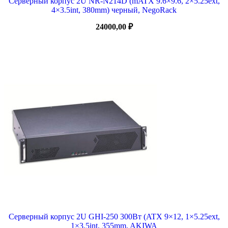
Серверный корпус 2U NR-N214D (mATX 9.6×9.6, 2×5.25ext,
4×3.5int, 380mm) черный, NegoRack
24000,00
₽
Серверный корпус 2U GHI-250 300Вт (ATX 9×12, 1×5.25ext,
1×3.5int, 355mm, AKIWA