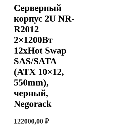
Серверный
корпус 2U NR-
R2012
2×1200Вт
12xHot Swap
SAS/SATA
(ATX 10×12,
550mm),
черный,
Negorack
122000,00
₽