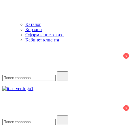
Каталог
Корзина
Оформление заказа
Кабинет клиента
0
Найти:
IT-Server
Серверное оборудование
0
Найти: