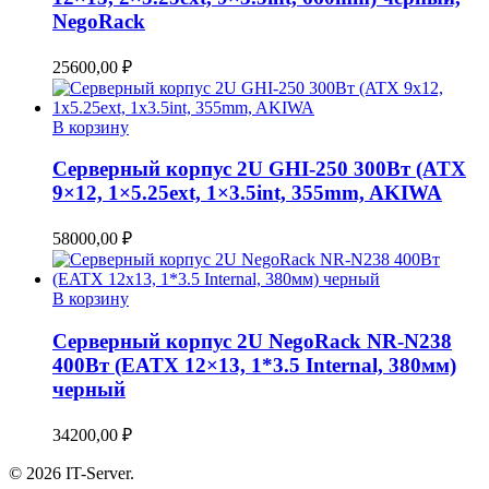
NegoRack
25600,00
₽
В корзину
Серверный корпус 2U GHI-250 300Вт (ATX
9×12, 1×5.25ext, 1×3.5int, 355mm, AKIWA
58000,00
₽
В корзину
Серверный корпус 2U NegoRack NR-N238
400Вт (EATX 12×13, 1*3.5 Internal, 380мм)
черный
34200,00
₽
© 2026 IT-Server.