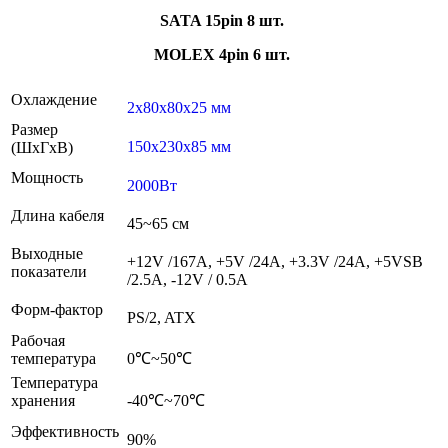
SATA 15pin 8 шт.
MOLEX 4pin 6 шт.
Охлаждение
2x80x80x25 мм
Размер
150x230x85 мм
(ШxГxВ)
Мощность
2000Вт
Длина кабеля
45~65 см
Выходные
+12V /167A, +5V /24A, +3.3V /24A, +5VSB
показатели
/2.5A, -12V / 0.5A
Форм-фактор
PS/2, ATX
Рабочая
температура
0℃~50℃
Температура
хранения
-40℃~70℃
Эффективность
90%