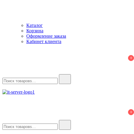
Каталог
Корзина
Оформление заказа
Кабинет клиента
0
Найти:
IT-Server
Серверное оборудование
0
Найти: