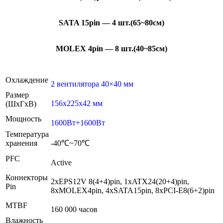
SATA 15pin — 4 шт.(65~80см)
MOLEX 4pin — 8 шт.(40~85см)
Охлаждение
2 вентилятора 40×40 мм
Размер
156x225x42 мм
(ШxГxВ)
Мощность
1600Вт+1600Вт
Температура
хранения
-40℃~70℃
PFC
Active
Коннекторы
2xEPS12V 8(4+4)pin, 1xATX24(20+4)pin,
Pin
8xMOLEX4pin, 4xSATA15pin, 8xPCI-E8(6+2)pin
MTBF
160 000 часов
Влажность