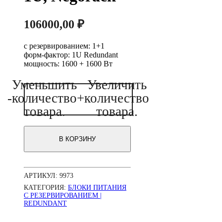
106000,00
₽
с резервированием: 1+1
форм-фактор: 1U Redundant
мощность: 1600 + 1600 Вт
Уменьшить
Увеличить
Количество
-
количество
+
количество
товара
Блок
товара.
товара.
питания
ATX
NR2-
В КОРЗИНУ
NVR1600-
N
2x1600Вт
с
АРТИКУЛ:
9973
резервированием,
КПД
КАТЕГОРИЯ:
БЛОКИ ПИТАНИЯ
94%,
С РЕЗЕРВИРОВАНИЕМ |
REDUNDANT
PFC,
EPS12V,
1U,