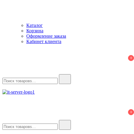
Каталог
Корзина
Оформление заказа
Кабинет клиента
0
Найти:
IT-Server
Серверное оборудование
0
Найти: