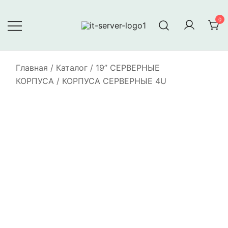
Перейти
к
0
содержимому
Серверное оборудование
IT-Server
Главная
/
Каталог
/
19” СЕРВЕРНЫЕ
КОРПУСА
/
КОРПУСА СЕРВЕРНЫЕ 4U