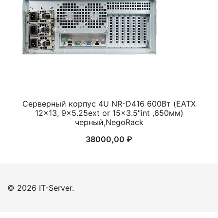
Серверный корпус 4U NR-D416 600Вт (EATX
12×13, 9×5.25ext or 15×3.5″int ,650мм)
черный,NegoRack
38000,00
₽
© 2026 IT-Server.