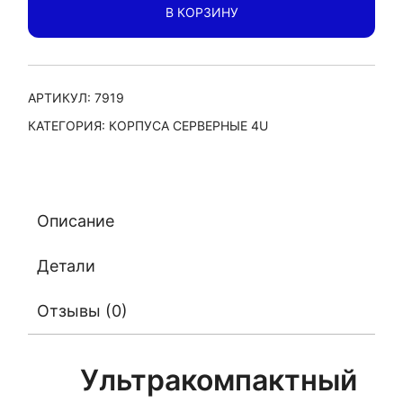
В КОРЗИНУ
4U
NR-
N4200
Front
АРТИКУЛ:
7919
access
КАТЕГОРИЯ:
КОРПУСА СЕРВЕРНЫЕ 4U
(ATX
12x9.6,
2x5.25ext,
8x3.5int,
Описание
380м,
Negorack,
Детали
черный
Отзывы (0)
Ультракомпактный