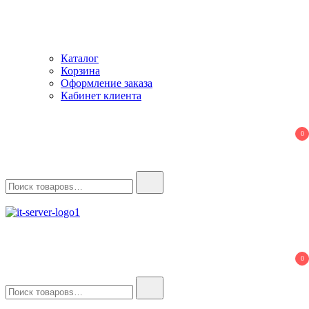
Каталог
Корзина
Оформление заказа
Кабинет клиента
0
Найти:
IT-Server
Серверное оборудование
0
Найти: