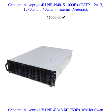
Серверный корпус 4U NR-N4815 1000Вт (EATX 12×13,
15×3.5″int, 480mm), черный, Negorack
57000,00
₽
Серверный корпус 3U NR-R316 БП 750Вт 16xHot Swap