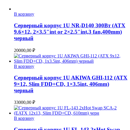
В корзину
Серверный корпус 1U NR-D140 300Вт (ATX
9.6×12, 2×3.5″int or 2×2.5″int,3 fan,400mm)
черный
20000,00
₽
В корзину
Серверный корпус 1U AKIWA GHI-112 (ATX
9×12, Slim FDD+CD, 1×3.5int, 406mm)
черный
33000,00
₽
В корзину
Серверный корпус 1U FL-143 2xHot Swap