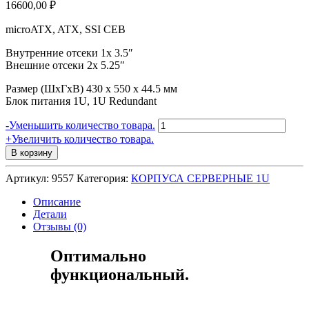
16600,00
₽
microATX, ATX, SSI CEB
Внутренние отсеки 1x 3.5″
Внешние отсеки 2x 5.25″
Размер (ШхГхВ) 430 x 550 x 44.5 мм
Блок питания 1U, 1U Redundant
Количество
-
Уменьшить количество товара.
товара
+
Увеличить количество товара.
Серверный
В корзину
корпус
1U
Артикул:
9557
Категория:
КОРПУСА СЕРВЕРНЫЕ 1U
NR-
D155
Описание
(ATX
Детали
10.5x12,
Отзывы (0)
2х5.25,
3x3.5"int,
Оптимально
550mm),
функциональный.
черный,
NegoRack