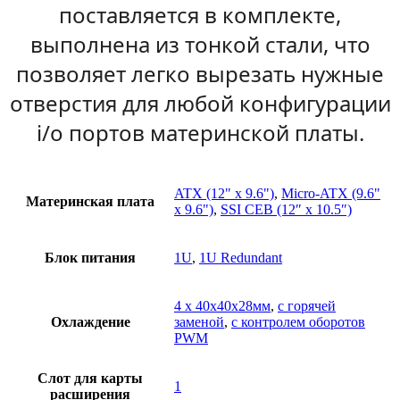
поставляется в комплекте,
выполнена из тонкой стали, что
позволяет легко вырезать нужные
отверстия для любой конфигурации
i/o портов материнской платы.
ATX (12" x 9.6")
,
Micro-ATX (9.6"
Материнская плата
x 9.6")
,
SSI CEB (12″ x 10.5″)
Блок питания
1U
,
1U Redundant
4 x 40x40x28мм
,
с горячей
Охлаждение
заменой
,
с контролем оборотов
PWM
Слот для карты
1
расширения