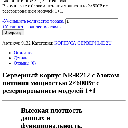
Блоки питания: 2U, 2U Redundant
В комплекте с блоком питания мощностью 2×600Вт с
резервированием модулей 1+1.
Количество
-
Уменьшить количество товара.
товара
+
Увеличить количество товара.
Серверный
В корзину
корпус
2U
Артикул:
9132
Категория:
КОРПУСА СЕРВЕРНЫЕ 2U
NR-
R212
Описание
2x600Вт
Детали
12xHot
Отзывы (0)
Swap
SAS/SATA
Серверный корпус NR-R212 c блоком
(EATX
питания мощностью 2×600Вт с
12x13,
650mm)
резервированием модулей 1+1
черный
Высокая плотность
данных и
функциональность.