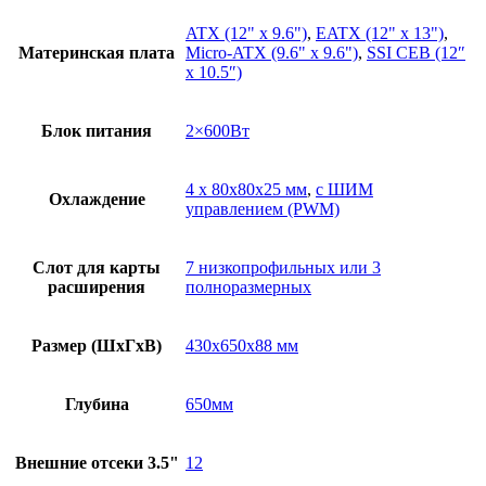
ATX (12" x 9.6")
,
EATX (12" x 13")
,
Материнская плата
Micro-ATX (9.6" x 9.6")
,
SSI CEB (12″
x 10.5″)
Блок питания
2×600Вт
4 x 80x80x25 мм
,
с ШИМ
Охлаждение
управлением (PWM)
Слот для карты
7 низкопрофильных или 3
расширения
полноразмерных
Размер (ШxГxВ)
430x650x88 мм
Глубина
650мм
Внешние отсеки 3.5"
12