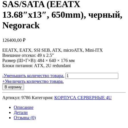
SAS/SATA (EEATX
13.68″x13″, 650mm), черный,
Negorack
126400,00
₽
EEATX, EATX, SSI SEB, ATX, microATX,
Mini-ITX
Внешние отсеки: 49 x 2.5″
Размер (Ш×Г×В): 484 × 640 × 176 мм
Блоки питания: АТХ, 2U redundant
Количество
-
Уменьшить количество товара.
товара
+
Увеличить количество товара.
Серверный
В корзину
корпус
4U
Артикул:
9786
Категория:
КОРПУСА СЕРВЕРНЫЕ 4U
NR-
R4149
Описание
Hot
Детали
Swap
Отзывы (0)
49x
2.5"