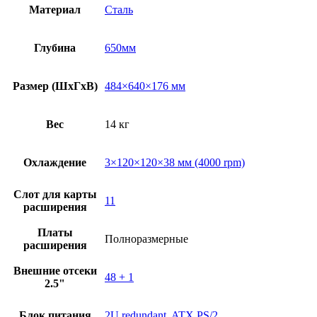
Материал
Сталь
Глубина
650мм
Размер (ШxГxВ)
484×640×176 мм
Вес
14 кг
Охлаждение
3×120×120×38 мм (4000 rpm)
Слот для карты
11
расширения
Платы
Полноразмерные
расширения
Внешние отсеки
48 + 1
2.5"
Блок питания
2U redundant
,
ATX PS/2