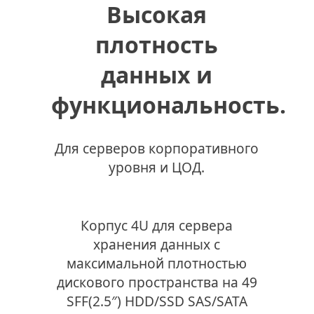
Высокая
SAS/SATA
(EEATX
13.68"x13",
плотность
650mm),
черный,
данных и
Negorack
функциональность.
Для серверов корпоративного
уровня и ЦОД.
Корпус 4U для сервера
хранения данных с
максимальной плотностью
дискового пространства на 49
SFF(2.5″) HDD/SSD SAS/SATA