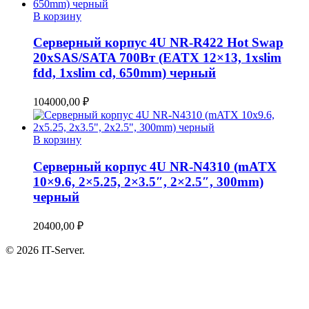
В корзину
Серверный корпус 4U NR-R422 Hot Swap
20xSAS/SATA 700Вт (EATX 12×13, 1xslim
fdd, 1xslim cd, 650mm) черный
104000,00
₽
В корзину
Серверный корпус 4U NR-N4310 (mATX
10×9.6, 2×5.25, 2×3.5″, 2×2.5″, 300mm)
черный
20400,00
₽
© 2026 IT-Server.