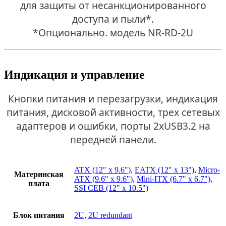
для защиты от несанкционированного
доступа и пыли*.
*Опционально. модель NR-RD-2U
Индикация и управление
Кнопки питания и перезагрузки, индикация
питания, дисковой активности, трех сетевых
адаптеров и ошибки, порты 2xUSB3.2 на
передней панели.
ATX (12" x 9.6")
,
EATX (12" x 13")
,
Micro-
Материнская
ATX (9.6" x 9.6")
,
Mini-ITX (6.7" x 6.7")
,
плата
SSI CEB (12" x 10.5")
Блок питания
2U
,
2U redundant