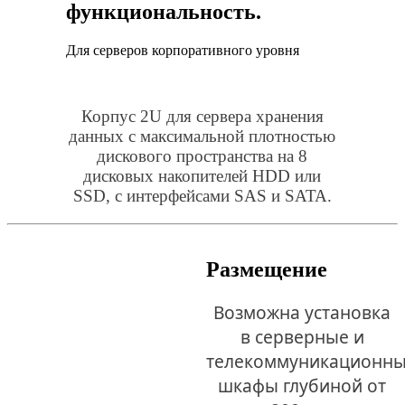
CD,
функциональность.
650mm),
черный,
Для серверов корпоративного уровня
Negorack
Корпус 2U для сервера хранения
данных с максимальной плотностью
дискового пространства на 8
дисковых накопителей HDD или
SSD, с интерфейсами SAS и SATA.
Размещение
Возможна установка
в серверные и
телекоммуникационн
шкафы глубиной от