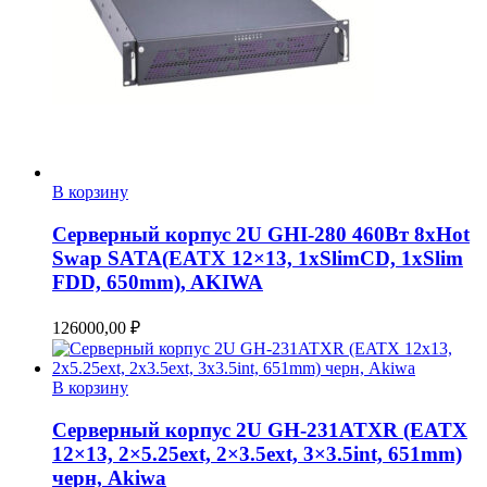
В корзину
Серверный корпус 2U GHI-280 460Вт 8xHot
Swap SATA(EATX 12×13, 1xSlimCD, 1xSlim
FDD, 650mm), AKIWA
126000,00
₽
В корзину
Серверный корпус 2U GH-231ATXR (EATX
12×13, 2×5.25ext, 2×3.5ext, 3×3.5int, 651mm)
черн, Akiwa