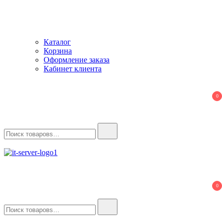
Каталог
Корзина
Оформление заказа
Кабинет клиента
0
Найти:
IT-Server
Серверное оборудование
0
Найти: