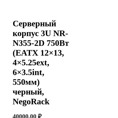
Серверный
корпус 3U NR-
N355-2D 750Вт
(EATX 12×13,
4×5.25ext,
6×3.5int,
550мм)
черный,
NegoRack
40000,00
₽