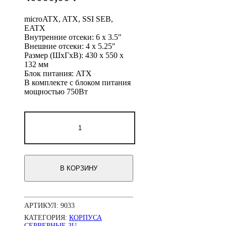
microATX, ATX, SSI SEB,
EATX
Внутренние отсеки: 6 x 3.5″
Внешние отсеки: 4 x 5.25″
Размер (ШхГхВ): 430 x 550 x
132 мм
Блок питания: ATX
В комплекте с блоком питания
мощностью 750Вт
Количество
товара
Серверный
корпус
3U
NR-
В КОРЗИНУ
N355-
2D
750Вт
(EATX
АРТИКУЛ:
9033
12x13,
4x5.25ext,
КАТЕГОРИЯ:
КОРПУСА
6x3.5int,
СЕРВЕРНЫЕ 3U