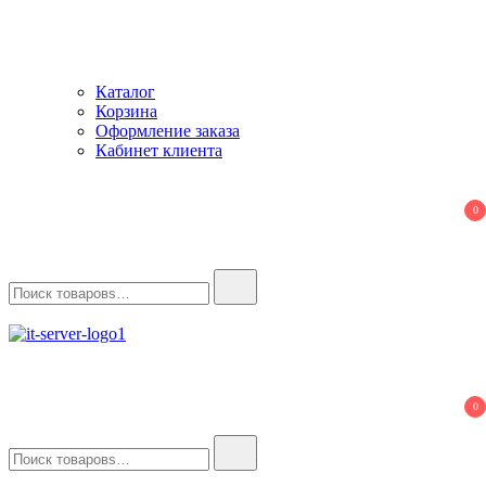
Каталог
Корзина
Оформление заказа
Кабинет клиента
0
Найти:
IT-Server
Серверное оборудование
0
Найти: