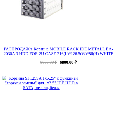
РАСПРОДАЖА Корзина MOBILE RACK IDE METALL BA-
2030A 3 HDD FOR 2U CASE 216(L)*126.5(W)*86(H) WHITE
Первоначальная
Текущая
8000,00
₽
6800,00
₽
цена
цена:
составляла
6800,00 ₽.
8000,00 ₽.