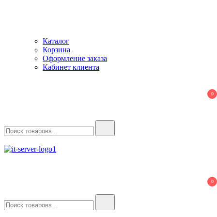
Каталог
Корзина
Оформление заказа
Кабинет клиента
0
Найти:
IT-Server
Серверное оборудование
0
Найти: