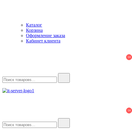
Каталог
Корзина
Оформление заказа
Кабинет клиента
14
Найти:
IT-Server
Серверное оборудование
14
Найти: