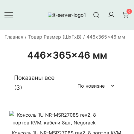
Перейти
к
0
содержимому
Серверное оборудование
IT-Server
Главная
/ Товар Размер (ШxГxВ) / 446x365x46 мм
446x365x46 мм
Показаны все
Сортировка:
(3)
самые
недавние
Консоль 1U NR-MSR2708S rev2, 8 портов KVM,