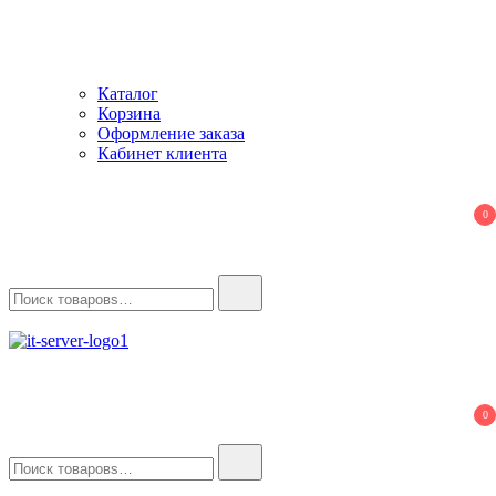
Каталог
Корзина
Оформление заказа
Кабинет клиента
0
Найти:
IT-Server
Серверное оборудование
0
Найти: