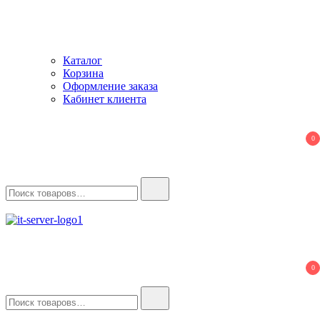
Каталог
Корзина
Оформление заказа
Кабинет клиента
0
Найти:
IT-Server
Серверное оборудование
0
Найти: